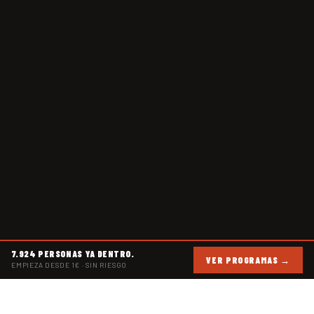
7.924 PERSONAS YA DENTRO.
VER PROGRAMAS →
EMPIEZA DESDE 1€ · SIN RIESGO
POR QUÉ NO FUNCIONA LO HABITUAL