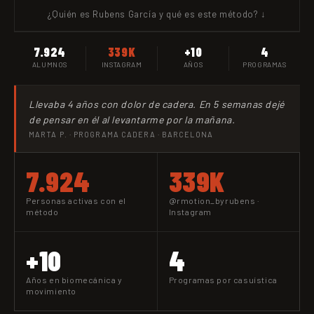
+2.500 ALUMNOS
Método de
Rubens García
¿Quién es Rubens García y qué es este método? ↓
@rmotion_byrubens · +10 años
MÉTODO DIV3RG3N7
7.924
339K
+10
4
★★★★★
ALUMNOS
INSTAGRAM
AÑOS
PROGRAMAS
"Llevo 3 meses con FlowCore y nunca había sentido mi cuerpo
tan conectado. Cada sesión tiene sentido."
Llevaba 4 años con dolor de cadera. En 5 semanas dejé
LAURA M. · FLOWCORE · MADRID
de pensar en él al levantarme por la mañana.
MARTA P. · PROGRAMA CADERA · BARCELONA
DIV3R6EN7
CLUB
7.924
339K
Personas activas con el
@rmotion_byrubens ·
método
Instagram
+10
4
Años en biomecánica y
Programas por casuística
movimiento