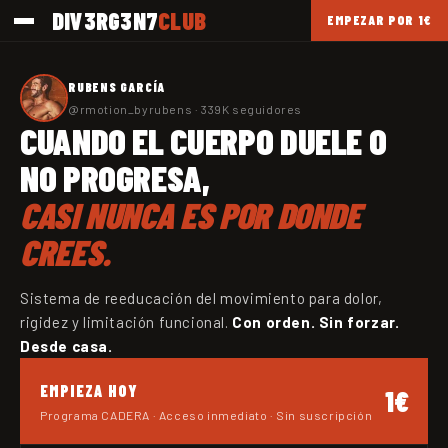
Ir
DIV3RG3N7
CLUB
EMPEZAR POR 1€
directamente
al contenido
RUBENS GARCÍA
@rmotion_byrubens · 339K seguidores
CUANDO EL CUERPO DUELE O
NO PROGRESA,
CASI NUNCA ES POR DONDE
CREES.
Sistema de reeducación del movimiento para dolor,
rigidez y limitación funcional.
Con orden. Sin forzar.
Desde casa.
EMPIEZA HOY
1€
Programa CADERA · Acceso inmediato · Sin suscripción