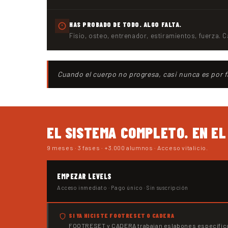
HAS PROBADO DE TODO. ALGO FALTA.
Fisio, osteo, entrenador, estiramientos, fuerza.
Cuando el cuerpo no progresa, casi nunca es por f
EL SISTEMA COMPLETO. EN E
9 meses · 3 fases · +3.000 alumnos · Acceso vitalicio.
EMPEZAR LEVELS
Acceso inmediato · Pago único · Sin suscripción
SI YA HICISTE FOOTRESET O CADERA
FOOTRESET y CADERA trabajan eslabones específico