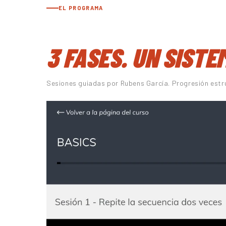
EL PROGRAMA
LEVELS · 9 MESES.
3 FASES. UN SISTE
Sesiones guiadas por Rubens García. Progresión estru