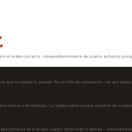
.
a sin el orden correcto, independientemente de cuánto esfuerzo pong
ce que no retiene lo ganado. No es falta de constancia — es que estás
nto estires o fortalezcas. La rigidez vuelve porque el patrón de compe
 desconfianza en el propio cuerpo limita todo lo demás — entrenamiento