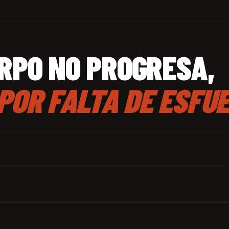
odo de
Rubens García
RPO NO PROGRESA,
tion_byrubens · +10 años
LUMNOS
V3RG3N7
POR FALTA DE ESFUE
 meses con FlowCore y nunca había sentido mi cuerpo
ctado. Cada sesión tiene sentido."
 · FLOWCORE · MADRID