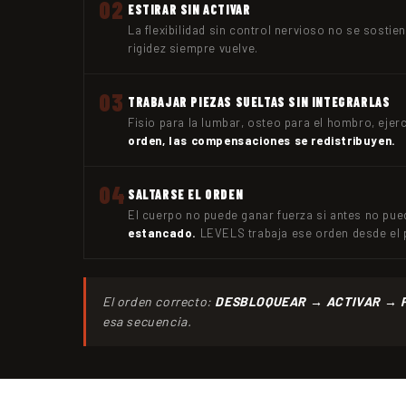
02
ESTIRAR SIN ACTIVAR
La flexibilidad sin control nervioso no se sostie
rigidez siempre vuelve.
03
TRABAJAR PIEZAS SUELTAS SIN INTEGRARLAS
Fisio para la lumbar, osteo para el hombro, eje
orden, las compensaciones se redistribuyen.
04
SALTARSE EL ORDEN
El cuerpo no puede ganar fuerza si antes no pu
estancado.
LEVELS trabaja ese orden desde el p
El orden correcto:
DESBLOQUEAR → ACTIVAR → 
esa secuencia.