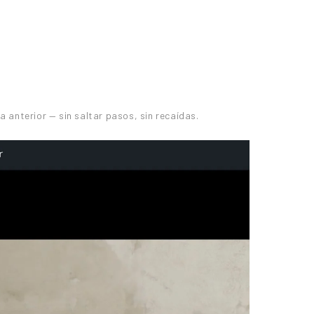
anterior — sin saltar pasos, sin recaídas.