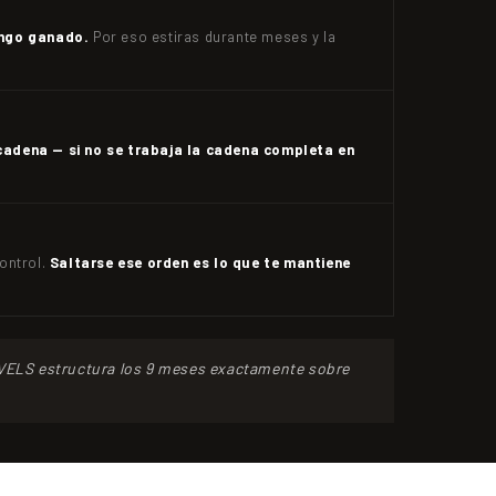
ango ganado.
Por eso estiras durante meses y la
cadena — si no se trabaja la cadena completa en
ontrol.
Saltarse ese orden es lo que te mantiene
VELS estructura los 9 meses exactamente sobre