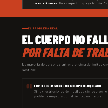
durante 9 meses.
No es repetir lo que ya hiciste. Es 
EL PROBLEMA REAL
EL CUERPO NO FAL
POR FALTA DE TRA
La mayoría de personas entrena encima de limitaciones
sostiene.
01
FORTALECER SOBRE UN CUERPO BLOQUEADO
Si hay restricciones de movilidad sin resolver,
problema empeora con el tiempo, no mejora.