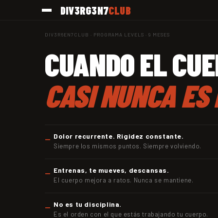
Ir
DIV3RG3N7
CLUB
directamente
al contenido
DIV3R6EN7CLUB · PROGRAMA LEVELS · 9 MESES
Mét
CUANDO EL CUE
@rmo
+2.500 A
MÉTODO DI
CASI NUNCA ES 
★★★★★
"Llevo 3
tan cone
LAURA M.
Dolor recurrente. Rigidez constante.
Siempre los mismos puntos. Siempre volviendo.
Entrenas, te mueves, descansas.
El cuerpo mejora a ratos. Nunca se mantiene.
No es tu disciplina.
Es el orden con el que estás trabajando tu cuerpo.