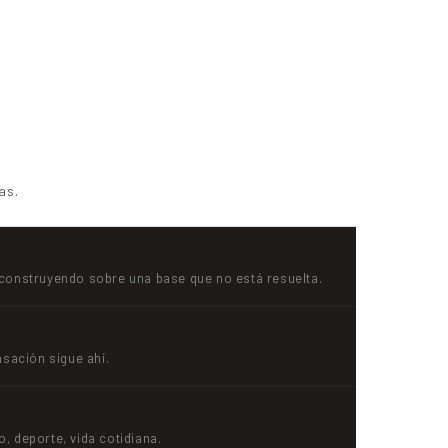
as.
 construyendo sobre una base que no está resuelta.
nsación sigue ahí.
, deporte, vida cotidiana.