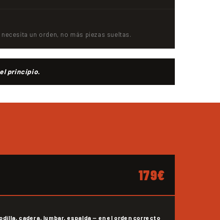
 necesita un orden, no más piezas sueltas.
l principio.
179€
rodilla, cadera, lumbar, espalda — en el orden correcto