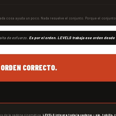
 Cada cosa ayuda un poco. Nada resuelve el conjunto. Porque el conjunto
alta de esfuerzo.
Es por el orden. LEVELS trabaja ese orden desde e
L ORDEN CORRECTO.
s de la cadena cinemática.
LEVELS integra toda la cadena — pie, tobillo, 