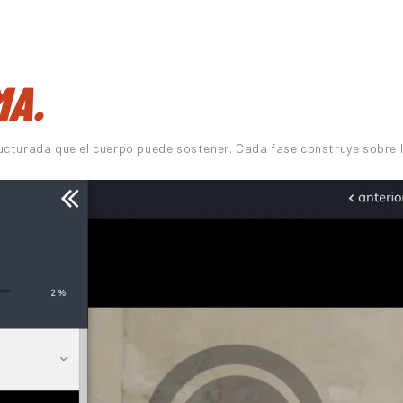
MA.
cturada que el cuerpo puede sostener. Cada fase construye sobre la 