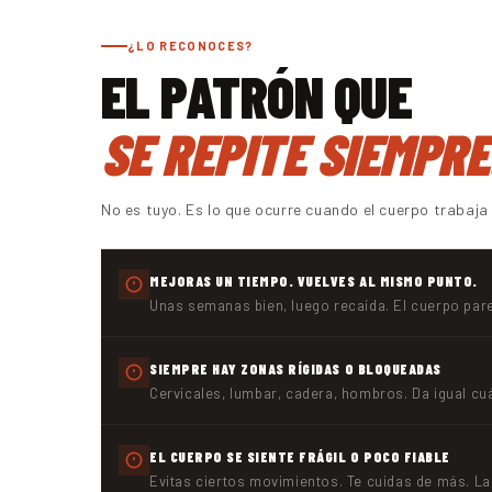
¿LO RECONOCES?
EL PATRÓN QUE
SE REPITE SIEMPRE
No es tuyo. Es lo que ocurre cuando el cuerpo trabaj
MEJORAS UN TIEMPO. VUELVES AL MISMO PUNTO.
Unas semanas bien, luego recaída. El cuerpo pare
SIEMPRE HAY ZONAS RÍGIDAS O BLOQUEADAS
Cervicales, lumbar, cadera, hombros. Da igual cuá
EL CUERPO SE SIENTE FRÁGIL O POCO FIABLE
Evitas ciertos movimientos. Te cuidas de más. La