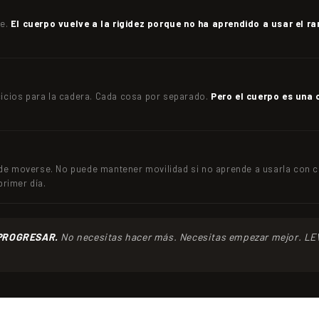
ne.
El cuerpo vuelve a la rigidez porque no ha aprendido a usar el r
rcicios para la cadera. Cada cosa por separado.
Pero el cuerpo es una 
ede moverse. No puede mantener movilidad si no aprende a usarla con c
rimer día.
PROGRESAR.
No necesitas hacer más. Necesitas empezar mejor. LE