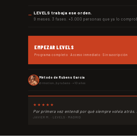
LEVELS trabaja ese orden.
9 meses. 3 fases. +3.000 personas que ya lo compro
EMPEZAR LEVELS
Programa completo · Acceso inmediato · Sin suscripción
DIV3R6EN7
CLUB
Método de Rubens García
@rmotion_byrubens · +10 años
★★★★★
Por primera vez entendí por qué siempre volvía atrás.
JAVIER M. · LEVELS · MADRID